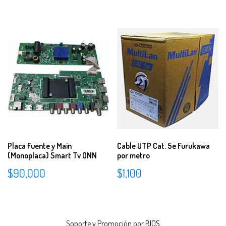
Placa Fuente y Main
Cable UTP Cat. 5e Furukawa
(Monoplaca) Smart Tv ONN
por metro
$
90,000
$
1,100
Soporte y Promoción por
BIOS